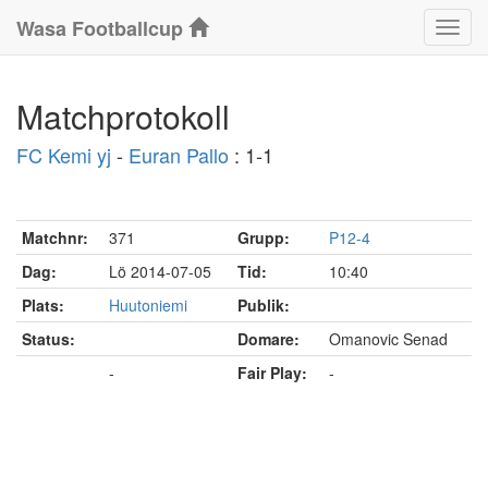
Wasa Footballcup
Klass
Matchprotokoll
FC Kemi yj
-
Euran Pallo
: 1-1
Matchnr:
371
Grupp:
P12-4
Dag:
Lö 2014-07-05
Tid:
10:40
Plats:
Huutoniemi
Publik:
Status:
Domare:
Omanovic Senad
Slutförd
-
Fair Play:
-