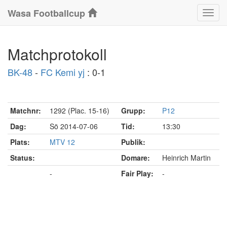
Wasa Footballcup
Klass
Matchprotokoll
BK-48
-
FC Kemi yj
: 0-1
Matchnr:
1292 (Plac. 15-16)
Grupp:
P12
Dag:
Sö 2014-07-06
Tid:
13:30
Plats:
MTV 12
Publik:
Status:
Domare:
Heinrich Martin
Slutförd
-
Fair Play:
-