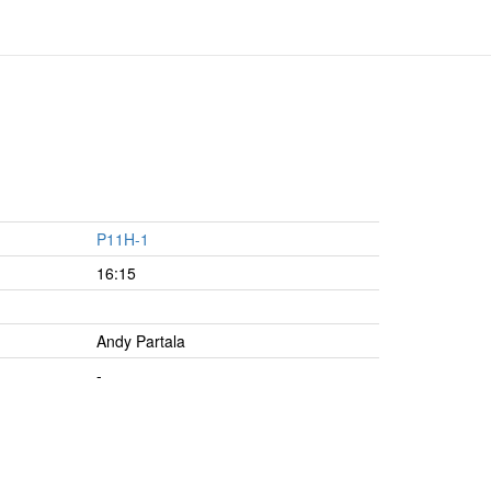
P11H-1
16:15
Andy Partala
-