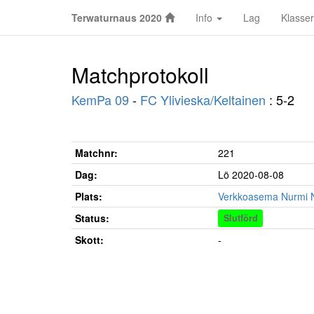
Terwaturnaus 2020
Info
Lag
Klasser
Matchprotokoll
KemPa 09
-
FC Ylivieska/Keltainen
: 5-2
Matchnr:
221
Dag:
Lö 2020-08-08
Plats:
Verkkoasema Nurmi 
Status:
Slutförd
Skott:
-