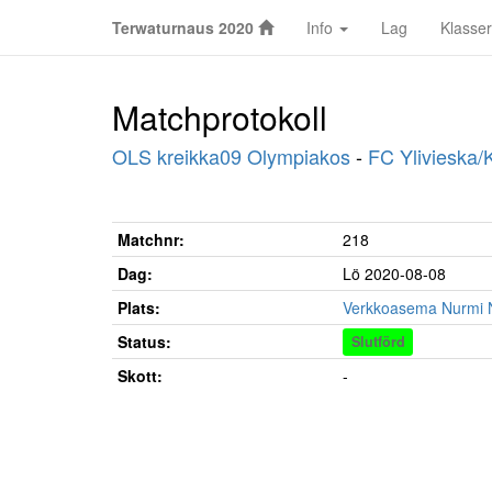
Terwaturnaus 2020
Info
Lag
Klasser
Matchprotokoll
OLS kreikka09 Olympiakos
-
FC Ylivieska/
Matchnr:
218
Dag:
Lö 2020-08-08
Plats:
Verkkoasema Nurmi 
Status:
Slutförd
Skott:
-