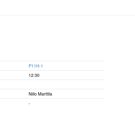
P11H-1
12:30
Niilo Marttila
-