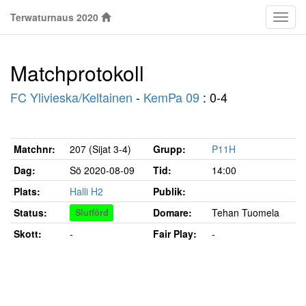
Terwaturnaus 2020
Klass
Matchprotokoll
FC Ylivieska/Keltainen
-
KemPa 09
: 0-4
Matchnr:
207 (Sijat 3-4)
Grupp:
P11H
Dag:
Sö 2020-08-09
Tid:
14:00
Plats:
Halli H2
Publik:
Status:
Domare:
Tehan Tuomela
Slutförd
Skott:
-
Fair Play:
-