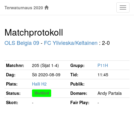
Terwaturnaus 2020
Klass
Matchprotokoll
OLS Belgia 09
-
FC Ylivieska/Keltainen
: 2-0
Matchnr:
205 (Sijat 1-4)
Grupp:
P11H
Dag:
Sö 2020-08-09
Tid:
11:45
Plats:
Halli H2
Publik:
Status:
Domare:
Andy Partala
Slutförd
Skott:
-
Fair Play:
-