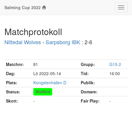
Salming Cup 2022
Klass
Matchprotokoll
Nittedal Wolves
-
Sarpsborg IBK
: 2-6
Matchnr:
81
Grupp:
G15-2
Dag:
Lö 2022-05-14
Tid:
16:00
Plats:
Kongstenhallen D
Publik:
Status:
Domare:
Slutförd
Skott:
-
Fair Play:
-