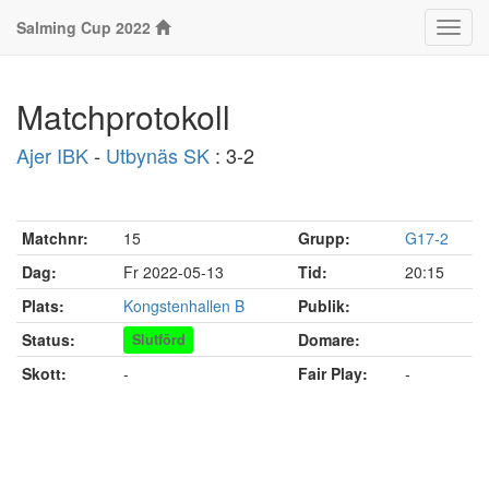
Salming Cup 2022
Klass
Matchprotokoll
Ajer IBK
-
Utbynäs SK
: 3-2
Matchnr:
15
Grupp:
G17-2
Dag:
Fr 2022-05-13
Tid:
20:15
Plats:
Kongstenhallen B
Publik:
Status:
Domare:
Slutförd
Skott:
-
Fair Play:
-