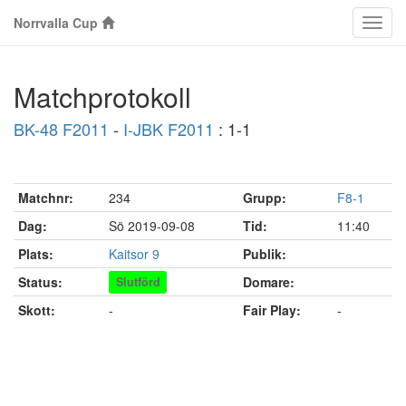
Norrvalla Cup
Klass
Matchprotokoll
BK-48 F2011
-
I-JBK F2011
: 1-1
Matchnr:
234
Grupp:
F8-1
Dag:
Sö 2019-09-08
Tid:
11:40
Plats:
Kaitsor 9
Publik:
Status:
Domare:
Slutförd
Skott:
-
Fair Play:
-