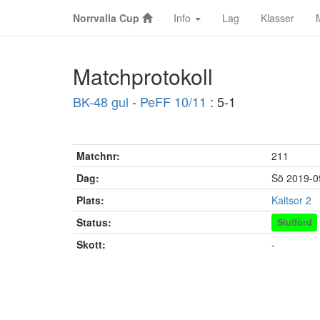
Norrvalla Cup
Info
Lag
Klasser
Matchprotokoll
BK-48 gul
-
PeFF 10/11
: 5-1
Matchnr:
211
Dag:
Sö 2019-0
Plats:
Kaitsor 2
Status:
Slutförd
Skott:
-