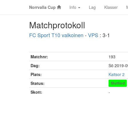
Norrvalla Cup
Info
Lag
Klasser
Matchprotokoll
FC Sport T10 valkoinen
-
VPS
: 3-1
Matchnr:
193
Dag:
Sö 2019-0
Plats:
Kaitsor 2
Status:
Slutförd
Skott:
-