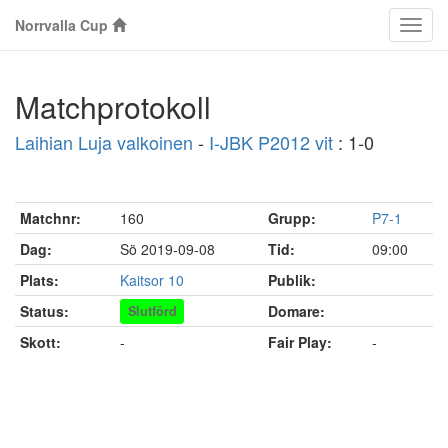
Norrvalla Cup
Klass
Matchprotokoll
Laihian Luja valkoinen
-
I-JBK P2012 vit
: 1-0
Matchnr:
160
Grupp:
P7-1
Dag:
Sö 2019-09-08
Tid:
09:00
Plats:
Kaitsor 10
Publik:
Status:
Domare:
Slutförd
Skott:
-
Fair Play:
-