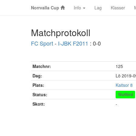
Norrvalla Cup
Info
Lag
Klasser
Matchprotokoll
FC Sport
-
I-JBK F2011
: 0-0
Matchnr:
125
Dag:
Lö 2019-0
Plats:
Kaitsor 8
Status:
Slutförd
Skott:
-