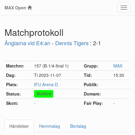
MAX Open
Klass
Matchprotokoll
Änglarna vid E4:an
-
Dennis Tigers
: 2-1
Matchnr:
157 (B-1/4-final 1)
Grupp:
MAX
Dag:
Ti 2023-11-07
Tid:
15:30
Plats:
IFU Arena D
Publik:
Status:
Domare:
Slutförd
Skott:
-
Fair Play:
-
Händelser
Hemmalag
Bortalag