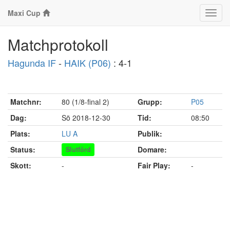
Maxi Cup
Klass
Matchprotokoll
Hagunda IF
-
HAIK (P06)
: 4-1
Matchnr:
80 (1/8-final 2)
Grupp:
P05
Dag:
Sö 2018-12-30
Tid:
08:50
Plats:
LU A
Publik:
Status:
Domare:
Slutförd
Skott:
-
Fair Play:
-