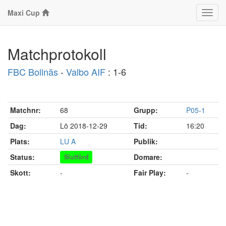
Maxi Cup
Klass
Matchprotokoll
FBC Bollnäs
-
Valbo AIF
: 1-6
Matchnr:
68
Grupp:
P05-1
Dag:
Lö 2018-12-29
Tid:
16:20
Plats:
LU A
Publik:
Status:
Domare:
Slutförd
Skott:
-
Fair Play:
-