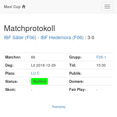
Maxi Cup
Klass
Matchprotokoll
IBF Säter (F06)
-
IBF Hedemora (F06)
: 3-0
Matchnr:
66
Grupp:
F05-1
Dag:
Lö 2018-12-29
Tid:
15:30
Plats:
LU C
Publik:
Status:
Domare:
Slutförd
Skott:
-
Fair Play:
-
Teamplay