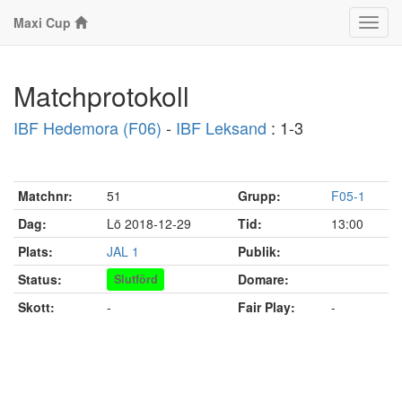
Maxi Cup
Klass
Matchprotokoll
IBF Hedemora (F06)
-
IBF Leksand
: 1-3
Matchnr:
51
Grupp:
F05-1
Dag:
Lö 2018-12-29
Tid:
13:00
Plats:
JAL 1
Publik:
Status:
Domare:
Slutförd
Skott:
-
Fair Play:
-