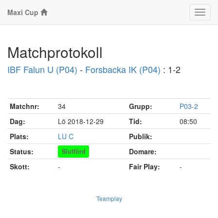
Maxi Cup
Klass
Matchprotokoll
IBF Falun U (P04)
-
Forsbacka IK (P04)
: 1-2
Matchnr:
34
Grupp:
P03-2
Dag:
Lö 2018-12-29
Tid:
08:50
Plats:
LU C
Publik:
Status:
Domare:
Slutförd
Skott:
-
Fair Play:
-
Teamplay