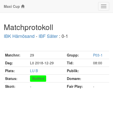
Maxi Cup
Klass
Matchprotokoll
IBK Härnösand
-
IBF Säter
: 0-1
Matchnr:
29
Grupp:
P03-1
Dag:
Lö 2018-12-29
Tid:
08:00
Plats:
LU B
Publik:
Status:
Domare:
Slutförd
Skott:
-
Fair Play:
-