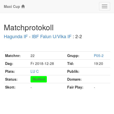
Maxi Cup
Klass
Matchprotokoll
Hagunda IF
-
IBF Falun U/Vika IF
: 2-2
Matchnr:
22
Grupp:
P05-2
Dag:
Fr 2018-12-28
Tid:
19:20
Plats:
LU C
Publik:
Status:
Domare:
Slutförd
Skott:
-
Fair Play:
-