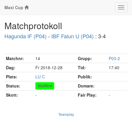
Maxi Cup
Klass
Matchprotokoll
Hagunda IF (P04)
-
IBF Falun U (P04)
: 3-4
Matchnr:
14
Grupp:
P03-2
Dag:
Fr 2018-12-28
Tid:
17:40
Plats:
LU C
Publik:
Status:
Domare:
Slutförd
Skott:
-
Fair Play:
-
Teamplay