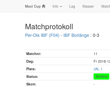
Maxi Cup
Info
Lag
Klasser
Matc
Matchprotokoll
Per-Ols IBF (F04)
-
IBF Borlänge
: 0-3
Matchnr:
11
Dag:
Fr 2018-1
Plats:
JAL 1
Status:
Slutförd
Skott:
-