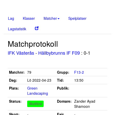
Lag
Klasser
Matcher
Spelplatser
Lagstatistik
Matchprotokoll
IFK Västerås
-
Hällbybrunns IF F09
: 0-1
Matchnr:
79
Grupp:
F13-2
Dag:
Lö 2022-04-23
Tid:
13:50
Plats:
Green
Publik:
Landscaping
Status:
Domare:
Zander Ayad
Slutförd
Shamoon
Skott:
-
Fair
-