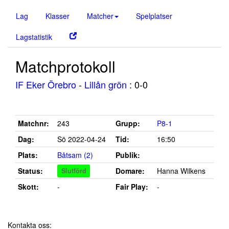
Lag
Klasser
Matcher
Spelplatser
Lagstatistik
Matchprotokoll
IF Eker Örebro
-
Lillån grön
: 0-0
Matchnr:
243
Grupp:
P8-1
Dag:
Sö 2022-04-24
Tid:
16:50
Plats:
Båtsam (2)
Publik:
Status:
Domare:
Hanna Wilkens
Slutförd
Skott:
-
Fair Play:
-
Kontakta oss: