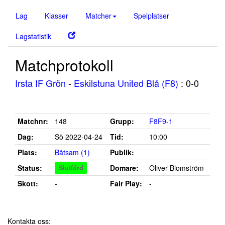
Lag
Klasser
Matcher
Spelplatser
Lagstatistik
Matchprotokoll
Irsta IF Grön
-
Eskilstuna United Blå (F8)
: 0-0
Matchnr:
148
Grupp:
F8F9-1
Dag:
Sö 2022-04-24
Tid:
10:00
Plats:
Båtsam (1)
Publik:
Status:
Domare:
Oliver Blomström
Slutförd
Skott:
-
Fair Play:
-
Kontakta oss: