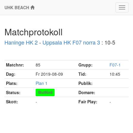
UHK BEACH
Klass
Matchprotokoll
Haninge HK 2
-
Uppsala HK F07 norra 3
: 10-5
Matchnr:
85
Grupp:
F07-1
Dag:
Fr 2019-08-09
Tid:
10:45
Plats:
Plan 1
Publik:
Status:
Domare:
Slutförd
Skott:
-
Fair Play:
-