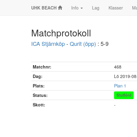
UHK BEACH
Info
Lag
Klasser
Ma
Matchprotokoll
ICA Stjärnköp
-
Qurit (öpp)
: 5-9
Matchnr:
468
Dag:
Lö 2019-08
Plats:
Plan 1
Status:
Slutförd
Skott:
-