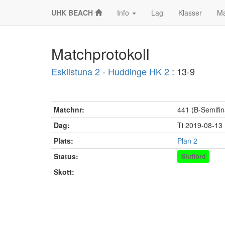
UHK BEACH
Info
Lag
Klasser
Ma
Matchprotokoll
Eskilstuna 2
-
Huddinge HK 2
: 13-9
Matchnr:
441 (B-Semifin
Dag:
Ti 2019-08-13
Plats:
Plan 2
Status:
Slutförd
Skott:
-