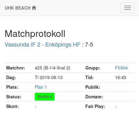
UHK BEACH
Klass
Matchprotokoll
Vassunda IF 2
-
Enköpings HF
: 7-5
Matchnr:
425 (B-1/4-final 2)
Grupp:
F0304
Dag:
Ti 2019-08-13
Tid:
16:45
Plats:
Plan 1
Publik:
Status:
Domare:
Slutförd
Skott:
-
Fair Play:
-