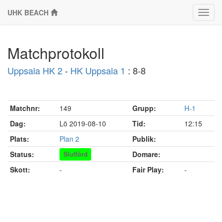
UHK BEACH
Klass
Matchprotokoll
Uppsala HK 2
-
HK Uppsala 1
: 8-8
Matchnr:
149
Grupp:
H-1
Dag:
Lö 2019-08-10
Tid:
12:15
Plats:
Plan 2
Publik:
Status:
Domare:
Slutförd
Skott:
-
Fair Play:
-