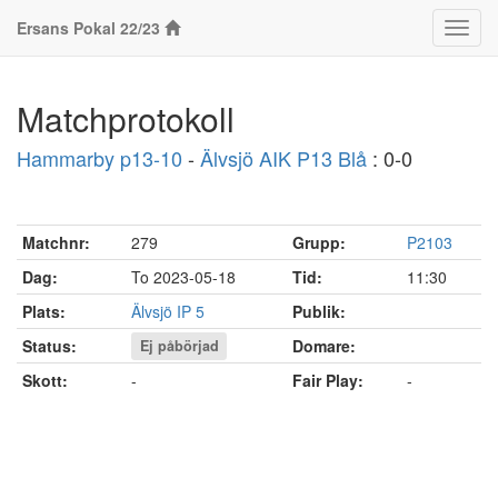
Ersans Pokal 22/23
Klass
Matchprotokoll
Hammarby p13-10
-
Älvsjö AIK P13 Blå
: 0-0
Matchnr:
279
Grupp:
P2103
Dag:
To 2023-05-18
Tid:
11:30
Plats:
Älvsjö IP 5
Publik:
Status:
Domare:
Ej påbörjad
Skott:
-
Fair Play:
-