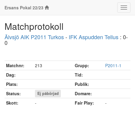
Ersans Pokal 22/23
Klass
Matchprotokoll
Älvsjö AIK P2011 Turkos
-
IFK Aspudden Tellus
: 0-
0
Matchnr:
213
Grupp:
P2011-1
Dag:
Tid:
Plats:
Publik:
Status:
Domare:
Ej påbörjad
Skott:
-
Fair Play:
-