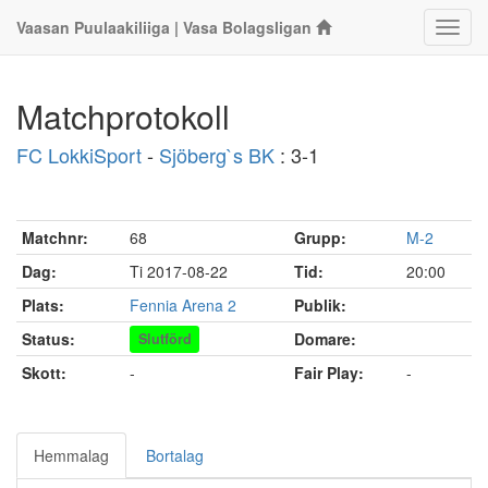
Vaasan Puulaakiliiga | Vasa Bolagsligan
Klass
Matchprotokoll
FC LokkiSport
-
Sjöberg`s BK
: 3-1
Matchnr:
68
Grupp:
M-2
Dag:
Ti 2017-08-22
Tid:
20:00
Plats:
Fennia Arena 2
Publik:
Status:
Domare:
Slutförd
Skott:
-
Fair Play:
-
Hemmalag
Bortalag