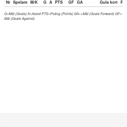
Nr
Spelare
M/K
G
A
PTS
GF
GA
Gula kort
Röd
G=Mål (Goals) A=Assist PTS=Poäng (Points) GA=+Mål (Goals Forward) GF=-
Mål (Goals Against)