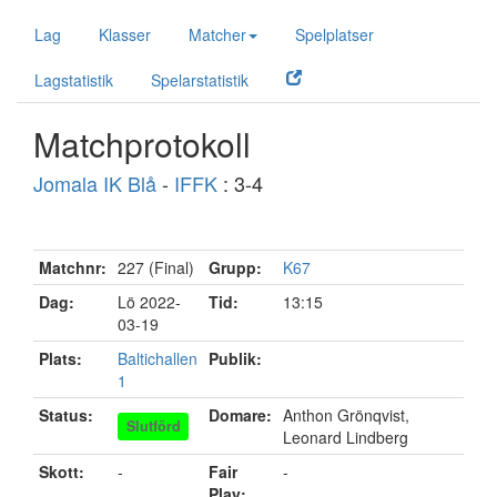
Lag
Klasser
Matcher
Spelplatser
Lagstatistik
Spelarstatistik
Matchprotokoll
Jomala IK Blå
-
IFFK
: 3-4
Matchnr:
227 (Final)
Grupp:
K67
Dag:
Lö 2022-
Tid:
13:15
03-19
Plats:
Baltichallen
Publik:
1
Status:
Domare:
Anthon Grönqvist,
Slutförd
Leonard Lindberg
Skott:
-
Fair
-
Play: