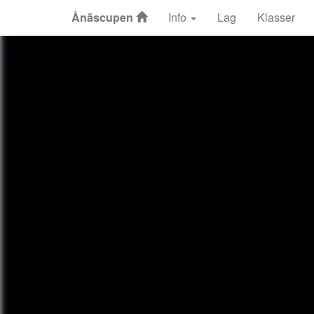
Ånäscupen
Info
Lag
Klasser